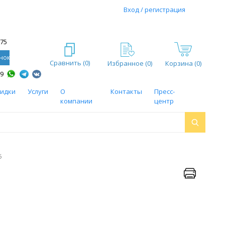
Вход / регистрация
-75
нок
Сравнить (
0
)
Избранное (
0
)
Корзина (0)
59
кидки
Услуги
О
Контакты
Пресс-
компании
центр
5