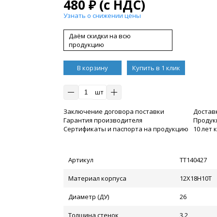
480
₽
(с НДС)
Узнать о снижении цены
Даём скидки на всю
продукцию
В корзину
Купить в 1 клик
шт
Заключение договора поставки
Достав
Гарантия производителя
Продукц
Сертификаты и паспорта на продукцию
10 лет
Артикул
ТТ140427
Материал корпуса
12Х18Н10Т
Диаметр (ДУ)
26
Толщина стенок
3.2