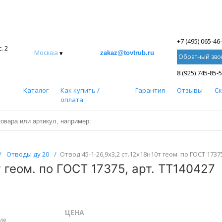
+7 (495) 065-46
. 2
Москва
▾
zakaz@tovtrub.ru
Обратный зво
8 (925) 745-85-
Каталог
Как купить /
Гарантия
Отзывы
С
оплата
/
Отводы ду 20
/
Отвод 45-1-26,9х3,2 ст.12х18н10т геом. по ГОСТ 1737
т геом. по ГОСТ 17375, арт. ТТ140427
ЦЕНА
ие