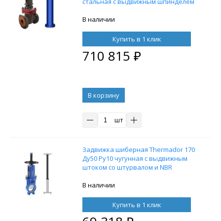
стальная с выдвижным шпинделем
под привод, с колонкой управления
F10 (ОСТ тип А, Б) 3000 мм,
В наличии
управление штурвал
Купить в 1 клик
710 815
₽
В корзину
шт
Задвижка шиберная Thermador 170
Ду50 Ру10 чугунная с выдвижным
штоком со штурвалом и NBR
уплотнением с телескопическим
штоком 1300-1800 мм, на штурвал,
В наличии
управление штурвал
Купить в 1 клик