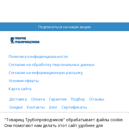
Подписаться на наши акции
Политика конфиденциальности
Согласие на обработку персональных данных
Согласие на информационную рассылку
Условия оферты
Карта сайта
Доставка
Оплата
Гарантия
Подбор
Отзывы
Скидки
Контакты
Блог
Сертификаты
ООО "Товарищ Трубопроводчиков"
"Товарищ Трубопроводчиков" обрабатывает файлы cookie.
Москва, Рязанский проспект 8, с. 2
Они помогают нам делать этот сайт удобнее для
+7 (495) 065-46-75