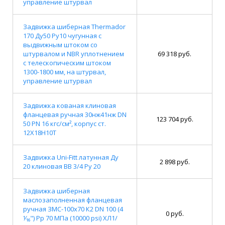
управление штурвал
Задвижка шиберная Thermador
170 Ду50 Ру10 чугунная с
выдвижным штоком со
штурвалом и NBR уплотнением
69 318 руб.
с телескопическим штоком
1300-1800 мм, на штурвал,
управление штурвал
Задвижка кованая клиновая
фланцевая ручная 30нж41нж DN
123 704 руб.
50 PN 16 кгс/см², корпус ст.
12Х18Н10Т
Задвижка Uni-Fitt латунная Ду
2 898 руб.
20 клиновая BB 3/4 Ру 20
Задвижка шиберная
маслозаполненная фланцевая
ручная ЗМС-100х70 К2 DN 100 (4
0 руб.
⅟₁₆") Pр 70 МПа (10000 psi) ХЛ1/