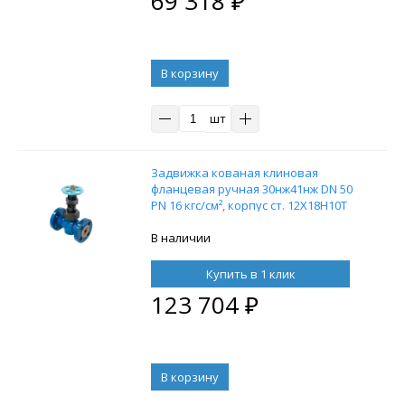
69 318
₽
В корзину
шт
Задвижка кованая клиновая
фланцевая ручная 30нж41нж DN 50
PN 16 кгс/см², корпус ст. 12Х18Н10Т
В наличии
Купить в 1 клик
123 704
₽
В корзину