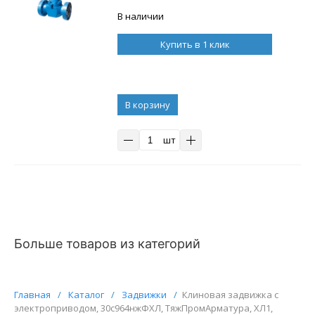
Pр 70 МПа (10000 psi) ХЛ1/УХЛ1,
класс герметичности «А» по ГОСТ
В наличии
9544-2015
Купить в 1 клик
В корзину
шт
Больше товаров из категорий
Главная
/
Каталог
/
Задвижки
/
Клиновая задвижка с
электроприводом, 30с964нжФХЛ, ТяжПромАрматура, ХЛ1,